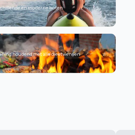
chillende en moderne boten.
ening houdend met alle dieetwensen.