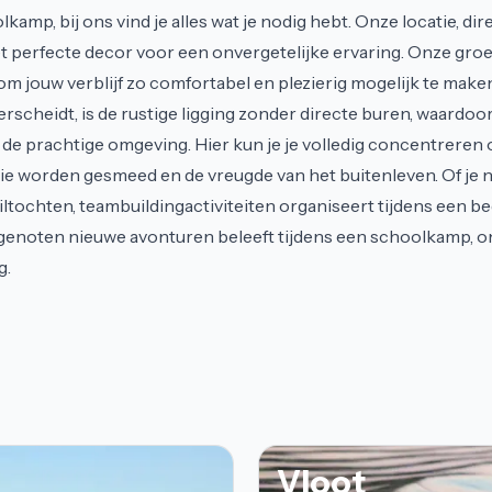
kamp, bij ons vind je alles wat je nodig hebt. Onze locatie, di
het perfecte decor voor een onvergetelijke ervaring. Onze g
s om jouw verblijf zo comfortabel en plezierig mogelijk te maken
rscheidt, is de rustige ligging zonder directe buren, waardoo
de prachtige omgeving. Hier kun je je volledig concentreren o
e worden gesmeed en de vreugde van het buitenleven. Of je n
iltochten, teambuildingactiviteiten organiseert tijdens een bedr
genoten nieuwe avonturen beleeft tijdens een schoolkamp, on
g.
Vloot