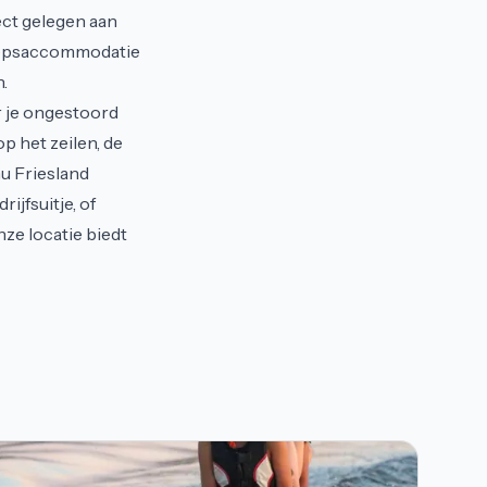
rect gelegen aan
roepsaccommodatie
.
r je ongestoord
p het zeilen, de
u Friesland
ijfsuitje, of
ze locatie biedt