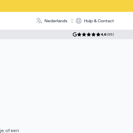
Nederlands
Hulp & Contact
Language selector
4,6
(
95
)
e, of een