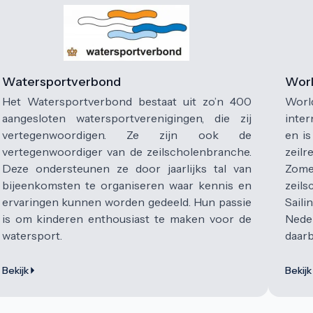
Watersportverbond
Worl
Het Watersportverbond bestaat uit zo’n 400
World
aangesloten watersportverenigingen, die zij
inter
vertegenwoordigen. Ze zijn ook de
en is
vertegenwoordiger van de zeilscholenbranche.
zeil
Deze ondersteunen ze door jaarlijks tal van
Zome
bijeenkomsten te organiseren waar kennis en
zeils
ervaringen kunnen worden gedeeld. Hun passie
Saili
is om kinderen enthousiast te maken voor de
Neder
watersport.
daarb
Bekijk
Bekijk