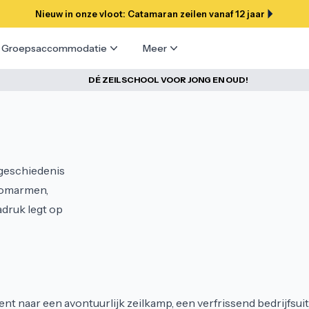
Nieuw in onze vloot: Catamaran zeilen vanaf 12 jaar
Groepsaccommodatie
Meer
DÉ ZEILSCHOOL VOOR JONG EN OUD!
 geschiedenis 
 omarmen, 
ruk legt op 
ent naar een avontuurlijk zeilkamp, een verfrissend bedrijfsuitj