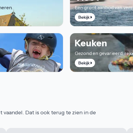
meren.
Een groot aanbod van vers
Bekijk
Keuken
Gezond en gevarieerd, rek
Bekijk
t vaandel. Dat is ook terug te zien in de 