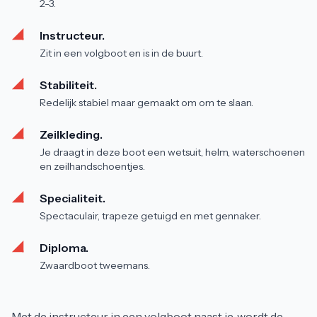
2-3.
Instructeur.
Zit in een volgboot en is in de buurt.
Stabiliteit.
Redelijk stabiel maar gemaakt om om te slaan.
Zeilkleding.
Je draagt in deze boot een wetsuit, helm, waterschoenen
en zeilhandschoentjes.
Specialiteit.
Spectaculair, trapeze getuigd en met gennaker.
Diploma.
Zwaardboot tweemans.
Met de instructeur in een volgboot naast je, wordt de