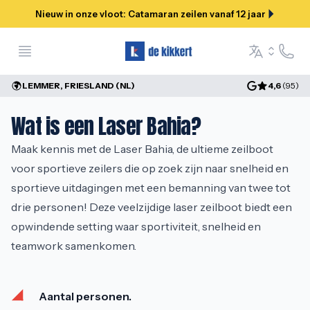
Nieuw in onze vloot: Catamaran zeilen vanaf 12 jaar
Open menu
Hulp &
Language se
LEMMER, FRIESLAND (NL)
4,6
(
95
)
Wat is een Laser Bahia?
Maak kennis met de Laser Bahia, de ultieme zeilboot 
voor sportieve zeilers die op zoek zijn naar snelheid en 
sportieve uitdagingen met een bemanning van twee tot 
drie personen! Deze veelzijdige laser zeilboot biedt een 
opwindende setting waar sportiviteit, snelheid en 
teamwork samenkomen.
Aantal personen.