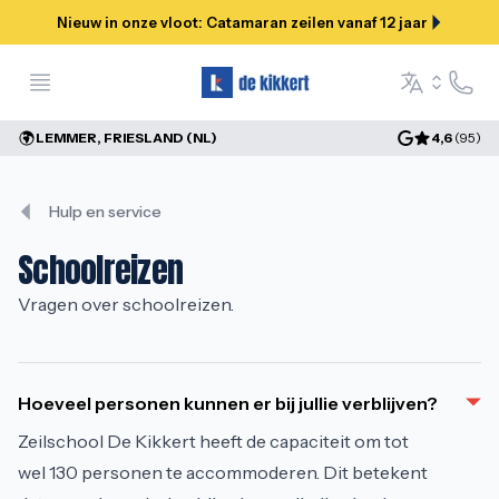
Nieuw in onze vloot: Catamaran zeilen vanaf 12 jaar
Open menu
Hulp &
Language se
LEMMER, FRIESLAND (NL)
4,6
(
95
)
Hulp en service
Schoolreizen
Vragen over schoolreizen.
Hoeveel personen kunnen er bij jullie verblijven?
Zeilschool De Kikkert heeft de capaciteit om tot
wel 130 personen te accommoderen. Dit betekent