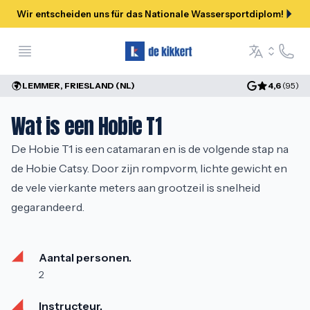
Wir entscheiden uns für das Nationale Wassersportdiplom!
Open menu
Hilfe &
Language se
LEMMER, FRIESLAND (NL)
4,6
(
95
)
Wat is een Hobie T1
De Hobie T1 is een catamaran en is de volgende stap na 
de Hobie Catsy. Door zijn rompvorm, lichte gewicht en 
de vele vierkante meters aan grootzeil is snelheid 
gegarandeerd.
Aantal personen.
2
Instructeur.