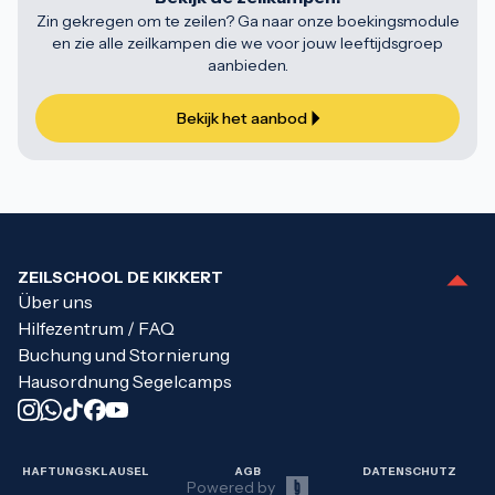
Zin gekregen om te zeilen? Ga naar onze boekingsmodule
en zie alle zeilkampen die we voor jouw leeftijdsgroep
aanbieden.
Bekijk het aanbod
ZEILSCHOOL DE KIKKERT
Über uns
Hilfezentrum / FAQ
Buchung und Stornierung
Hausordnung Segelcamps
HAFTUNGSKLAUSEL
AGB
DATENSCHUTZ
Powered by