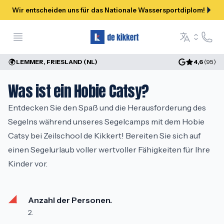
Wir entscheiden uns für das Nationale Wassersportdiplom!
Open menu
Hilfe &
Language se
LEMMER, FRIESLAND (NL)
4,6
(
95
)
Was ist ein Hobie Catsy?
Entdecken Sie den Spaß und die Herausforderung des 
Segelns während unseres Segelcamps mit dem Hobie 
Catsy bei Zeilschool de Kikkert! Bereiten Sie sich auf 
einen Segelurlaub voller wertvoller Fähigkeiten für Ihre 
Kinder vor.
Anzahl der Personen.
2.