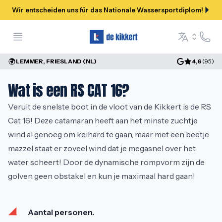
Wir entscheiden uns für das Nationale Wassersportdiplom!
Open menu
Hilfe &
Language se
LEMMER, FRIESLAND (NL)
4,6
(
95
)
Wat is een RS CAT 16?
Veruit de snelste boot in de vloot van de Kikkert is de RS 
Cat 16! Deze catamaran heeft aan het minste zuchtje 
wind al genoeg om keihard te gaan, maar met een beetje 
mazzel staat er zoveel wind dat je megasnel over het 
water scheert! Door de dynamische rompvorm zijn de 
golven geen obstakel en kun je maximaal hard gaan!
Aantal personen.